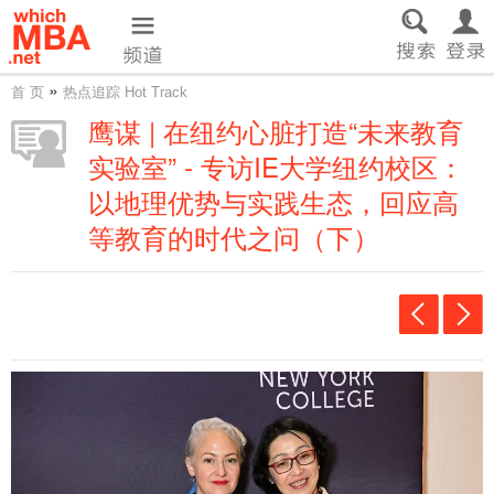
»
首 页
热点追踪 Hot Track
鹰谋 | 在纽约心脏打造“未来教育
实验室” - 专访IE大学纽约校区：
以地理优势与实践生态，回应高
等教育的时代之问（下）