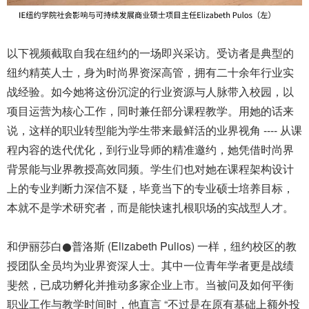
以下视频截取自我在纽约的一场即兴采访。受访者是典型的
纽约精英人士，身为时尚界资深高管，拥有二十余年行业实
战经验。如今她将这份沉淀的行业资源与人脉带入校园，以
项目运营为核心工作，同时兼任部分课程教学。用她的话来
说，这样的职业转型能为学生带来最鲜活的业界视角 ---- 从课
程内容的迭代优化，到行业导师的精准邀约，她凭借时尚界
背景能与业界教授高效同频。学生们也对她在课程架构设计
上的专业判断力深信不疑，毕竟当下的专业硕士培养目标，
本就不是学术研究者，而是能快速扎根职场的实战型人才。
和伊丽莎白●普洛斯 (Elizabeth Pulios) 一样，纽约校区的教
授团队全员均为业界资深人士。其中一位青年学者更是战绩
斐然，已成功孵化并推动多家企业上市。当被问及如何平衡
职业工作与教学时间时，他直言 “不过是在原有基础上额外投