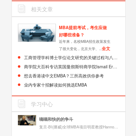
相关文章
MBA提前考试，考生应做
好哪些准备？
近年来，名校MBA招生政策发生
全文
了很大变化，北京大学、...
工商管理学科博士学位论文研究的关键过程与八大要点
商学院大百科专访英国曼彻斯特商学院Ismail Ertürk教授谈曼大商学院（MBS）全球EMBA（Global EMBA）课程亮点
想去香港读中文EMBA？三所高效供你参考
业内专家十招解读如何挑选EMBA
学习中心
嘀嘀和快的的争斗
复旦-BI(挪威)全球MBA项目明星教授Hanno Roberts谈“嘀嘀”"快的"打车软件之争