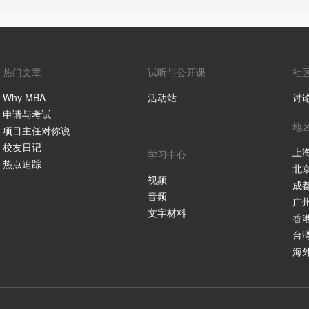
热门文章
试听与公开课
社
Why MBA
活动站
讨
申请与考试
地
项目主任对你说
校友日记
上
学习中心
热点追踪
北
视频
成
音频
广
文字材料
香
台
海