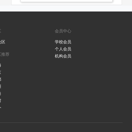
区
会员中心
论区
学校会员
个人会员
区推荐
机构会员
海
京
都
州
港
湾
外